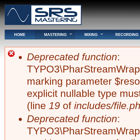
Hauptmenü
HOME
MASTERING
MIXING
RECORDING
Sie sind hier
Fehlermeldung
Deprecated function
:
TYPO3\PharStreamWrapper\
marking parameter $resol
explicit nullable type mu
(line
19
of
includes/file.p
Deprecated function
:
TYPO3\PharStreamWrapper\