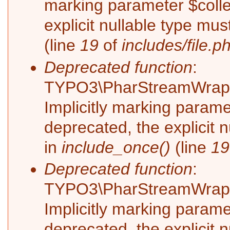
marking parameter $collec
explicit nullable type mu
(line
19
of
includes/file.p
Deprecated function
:
TYPO3\PharStreamWrappe
Implicitly marking parame
deprecated, the explicit 
in
include_once()
(line
19
Deprecated function
:
TYPO3\PharStreamWrappe
Implicitly marking paramet
deprecated, the explicit 