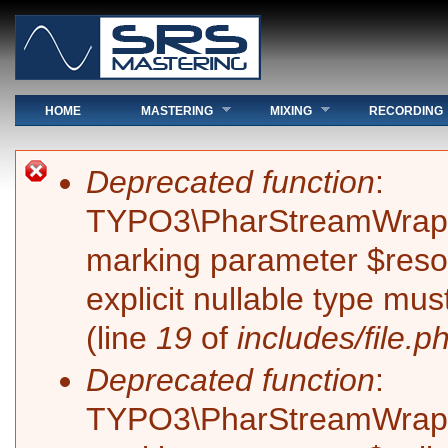
Hauptmenü
HOME
MASTERING
MIXING
RECORDING
Sie sind hier
Fehlermeldung
Deprecated function
:
TYPO3\PharStreamWrapper\
marking parameter $resol
explicit nullable type mu
(line
19
of
includes/file.p
Deprecated function
:
TYPO3\PharStreamWrapper\