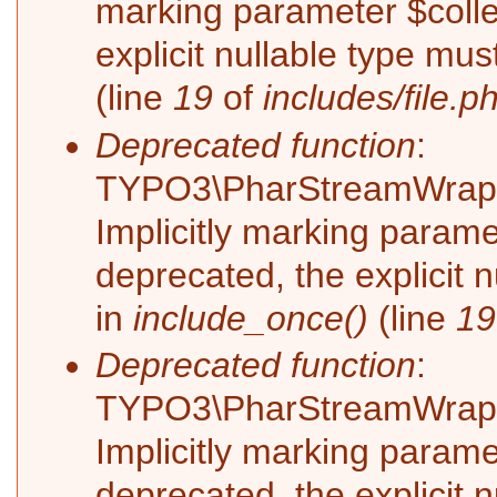
marking parameter $collec
explicit nullable type mu
(line
19
of
includes/file.p
Deprecated function
:
TYPO3\PharStreamWrappe
Implicitly marking parame
deprecated, the explicit 
in
include_once()
(line
19
Deprecated function
:
TYPO3\PharStreamWrappe
Implicitly marking paramet
deprecated, the explicit 