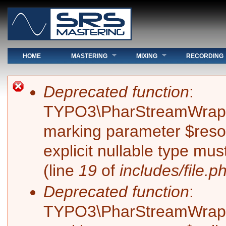
Hauptmenü
HOME
MASTERING
MIXING
RECORDING
Sie sind hier
Fehlermeldung
Deprecated function
:
TYPO3\PharStreamWrapper\
marking parameter $resol
explicit nullable type mu
(line
19
of
includes/file.p
Deprecated function
:
TYPO3\PharStreamWrapper\