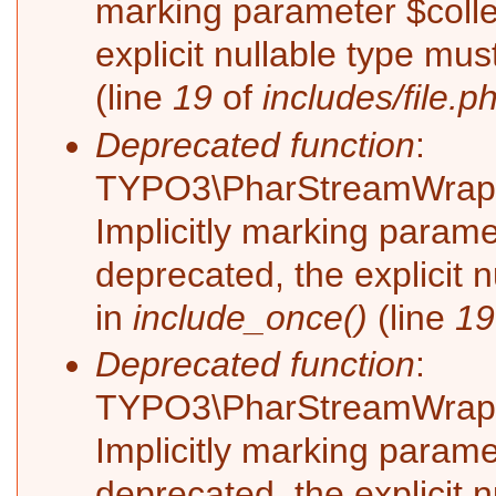
marking parameter $collec
explicit nullable type mu
(line
19
of
includes/file.p
Deprecated function
:
TYPO3\PharStreamWrappe
Implicitly marking parame
deprecated, the explicit 
in
include_once()
(line
19
Deprecated function
:
TYPO3\PharStreamWrappe
Implicitly marking paramet
deprecated, the explicit 